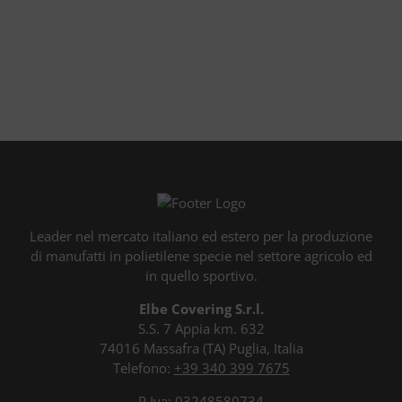
Leader nel mercato italiano ed estero per la produzione
di manufatti in polietilene specie nel settore agricolo ed
in quello sportivo.
Elbe Covering S.r.l.
S.S. 7 Appia km. 632
74016 Massafra (TA) Puglia, Italia
Telefono:
+39 340 399 7675
P.Iva: 03248580734