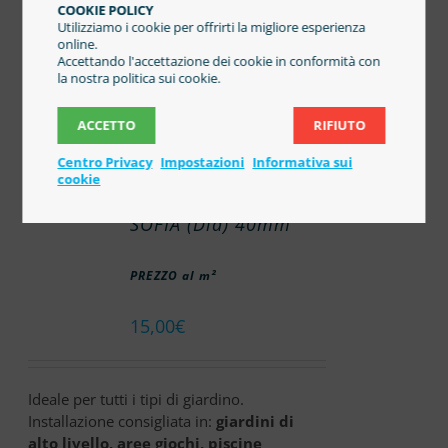
COOKIE POLICY
interessata in m²
Utilizziamo i cookie per offrirti la migliore esperienza
online.
Accettando l'accettazione dei cookie in conformità con
la nostra politica sui cookie.
ACCETTO
RIFIUTO
Centro Privacy
Impostazioni
Informativa sui
cookie
SOFIA (Dia) 40mm
PREZZO al m²
15,00
€
Ideale per tutti i tipi di giardino.
Installazione consigliata in:
giardini di
alto livello, aree giochi, piscine