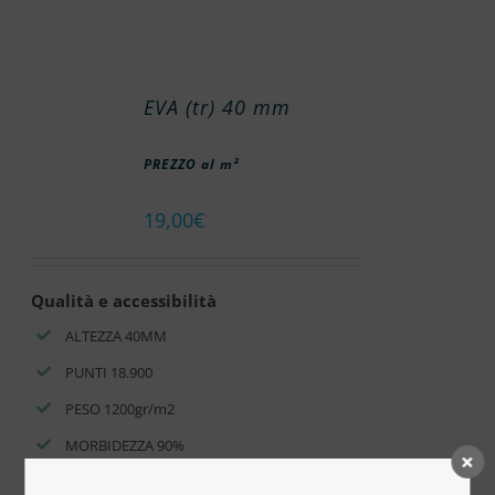
EVA (tr) 40 mm
PREZZO al m²
19,00
€
Qualità e accessibilità
ALTEZZA 40MM
PUNTI 18.900
PESO 1200gr/m2
MORBIDEZZA 90%
Inserisci la quantità