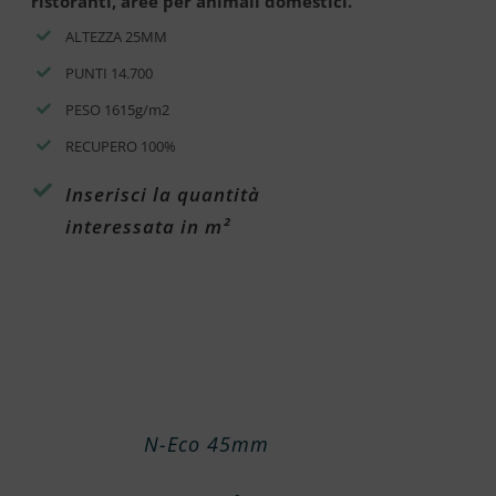
ristoranti, aree per animali domestici.
ALTEZZA 25MM
PUNTI 14.700
PESO 1615g/m2
RECUPERO 100%
Inserisci la quantità
interessata in m²
N-Eco 45mm