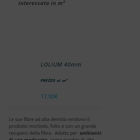
interessata in m²
LOLIUM 40mm
PREZZO al m²
17,00
€
Le sue fibre ad alta densità rendono il
prodotto morbido, folto e con un grande
recupero della fibra. Adatto per
ambienti
di uso moderato
come giardini di alto