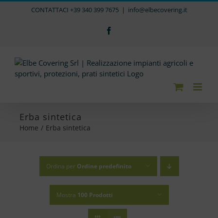
Salta
CONTATTACI +39 340 399 7675
|
info@elbecovering.it
al
contenuto
Facebook
Erba sintetica
Home
/
Erba sintetica
Ordina per
Ordine predefinito
Mostra
100 Prodotti