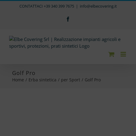
Salta
CONTATTACI +39 340 399 7675
|
info@elbecovering.it
al
contenuto
Facebook
Golf Pro
Home
/
Erba sintetica
/
per Sport
/
Golf Pro