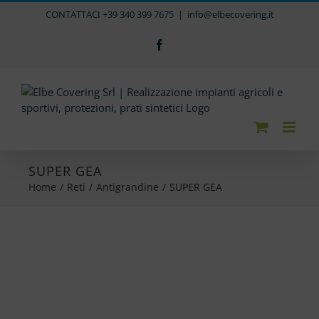
Salta
CONTATTACI +39 340 399 7675
|
info@elbecovering.it
al
contenuto
Facebook
SUPER GEA
Home
/
Reti
/
Antigrandine
/
SUPER GEA