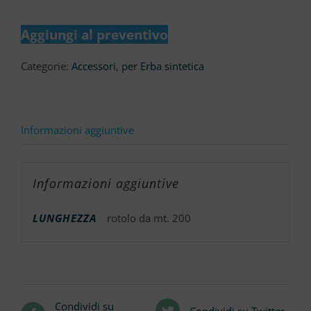
Geotessile
Neutra
quantità
Aggiungi al preventivo
Categorie:
Accessori
,
per Erba sintetica
Informazioni aggiuntive
Informazioni aggiuntive
LUNGHEZZA
rotolo da mt. 200
Condividi su
Condividi su Twitter