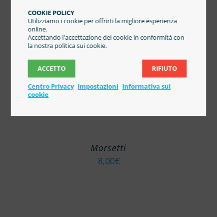
COOKIE POLICY
Utilizziamo i cookie per offrirti la migliore esperienza
online.
Accettando l'accettazione dei cookie in conformità con
la nostra politica sui cookie.
ACCETTO
RIFIUTO
Centro Privacy
Impostazioni
Informativa sui
cookie
Morsetti
8,00
€