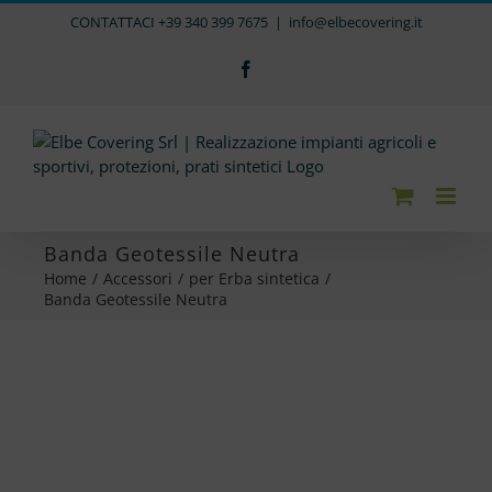
Salta
CONTATTACI +39 340 399 7675
|
info@elbecovering.it
al
contenuto
Facebook
Banda Geotessile Neutra
Home
/
Accessori
/
per Erba sintetica
/
Banda Geotessile Neutra