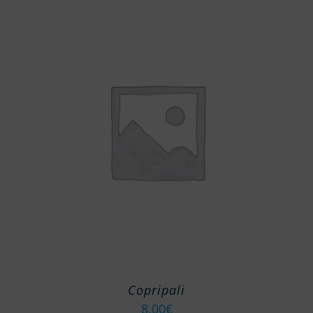
Copripali
8,00
€