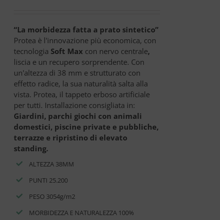
“La morbidezza fatta a prato sintetico”
Protea è l'innovazione più economica, con
tecnologia
Soft Max
con nervo centrale
,
liscia e un recupero sorprendente. Con
un'altezza di 38 mm e strutturato con
effetto radice, la sua naturalità salta alla
vista. Protea, il tappeto erboso artificiale
per tutti. Installazione consigliata in:
Giardini, parchi giochi con animali
domestici, piscine private e pubbliche,
terrazze e ripristino di elevato
standing.
ALTEZZA 38MM
PUNTI 25.200
PESO 3054g/m2
MORBIDEZZA E NATURALEZZA 100%