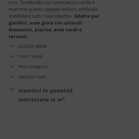
mm. Strutturato con arricciatura verde e
marrone questo tappeto erboso artificiale
soddisferà tutti i tuoi obiettivi.
Adatto per
giardini, aree gioco con animali
domestici, piscine, aree verdi e
terrazzi.
ALTEZZA 30MM
PUNTI 16.800
PESO 2544g/m2
DENSITA' 100%
Inserisci la quantità
interessata in m²