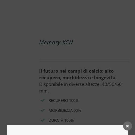
Memory XCN
Il futuro nei campi di calcio: alto
recupero, morbidezza e longevità.
Disponibile in diverse altezze: 40/50/60
mm.
RECUPERO 100%
MORBIDEZZA 90%
DURATA 100%
RICHIEDI PREVENTIVO