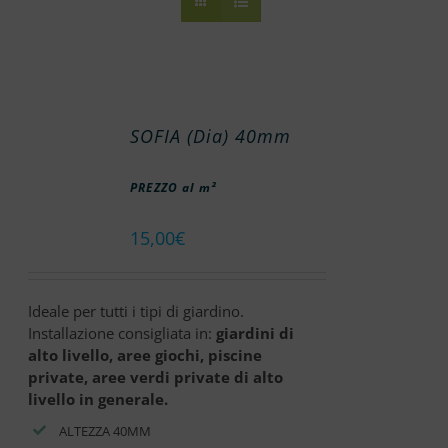
SOFIA (Dia) 40mm
PREZZO al m²
15,00
€
Ideale per tutti i tipi di giardino.
Installazione consigliata in:
giardini di
alto livello, aree giochi, piscine
private, aree verdi private di alto
livello in generale.
ALTEZZA 40MM