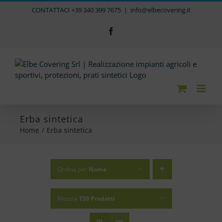
Salta
CONTATTACI +39 340 399 7675
|
info@elbecovering.it
al
contenuto
Facebook
Erba sintetica
Home
/
Erba sintetica
Ordina per
Nome
Mostra
150 Prodotti