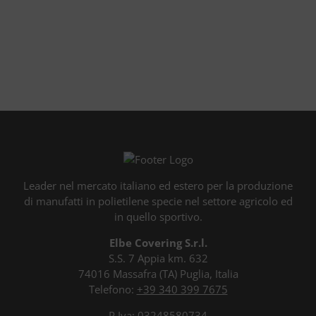
Leader nel mercato italiano ed estero per la produzione
di manufatti in polietilene specie nel settore agricolo ed
in quello sportivo.
Elbe Covering S.r.l.
S.S. 7 Appia km. 632
74016 Massafra (TA) Puglia, Italia
Telefono:
+39 340 399 7675
P.Iva: 03248580734