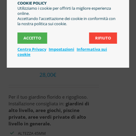
COOKIE POLICY
Utilizziamo i cookie per offrirti la migliore esperienza
online.
Accettando l'accettazione dei cookie in conformità con
la nostra politica sui cookie.
ACCETTO
RIFIUTO
MAXIM 45mm
Centro Privacy
Impostazioni
Informativa sui
cookie
PREZZO al m²
28,00
€
Per il tuo giardino florido e rigoglioso.
Installazione consigliata in:
giardini di
alto livello, aree giochi, piscine
private, aree verdi private di alto
livello in generale.
ALTEZZA 45MM